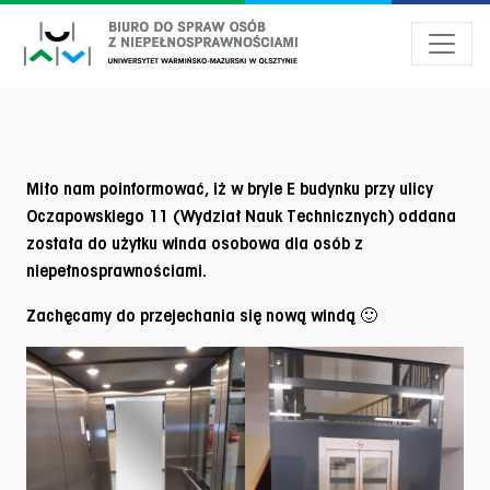
Przejdź do menu dostępności
Przejdź do treści
Przejdź do stopki
Miło nam poinformować, iż w bryle E budynku przy ulicy
Oczapowskiego 11 (Wydział Nauk Technicznych) oddana
została do użytku winda osobowa dla osób z
niepełnosprawnościami.
Zachęcamy do przejechania się nową windą 🙂