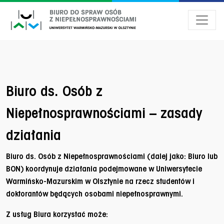
Przejdź do menu dostępności
Przejdź do treści
Przejdź do stopki
Biuro ds. Osób z
Niepełnosprawnościami – zasady
działania
Biuro ds. Osób z Niepełnosprawnościami (dalej jako: Biuro lub
BON) koordynuje działania podejmowane w Uniwersytecie
Warmińsko-Mazurskim w Olsztynie na rzecz studentów i
doktorantów będących osobami niepełnosprawnymi.
Z usług Biura korzystać może: