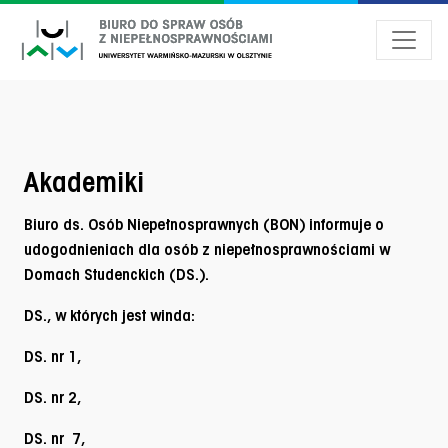
Przejdź do menu dostępności
Przejdź do treści
Przejdź do stopki
Akademiki
Biuro ds. Osób Niepełnosprawnych (BON) informuje o
udogodnieniach dla osób z niepełnosprawnościami w
Domach Studenckich (DS.).
DS., w których jest winda:
DS. nr 1,
DS. nr 2,
DS. nr 7,