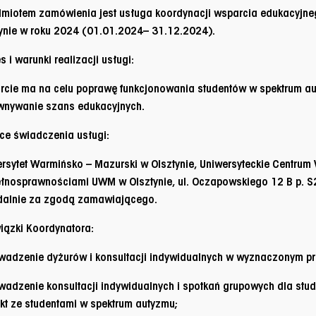
dmiotem zamówienia jest usługa
koordynacji wsparcia edukacyjn
ynie w roku 2024
(01.01.2024– 31.12.2024).
s i warunki realizacji usługi:
rcie ma na celu poprawę funkcjonowania studentów w spektrum a
wnywanie szans edukacyjnych.
ce świadczenia usługi:
rsytet Warmińsko – Mazurski w Olsztynie, Uniwersyteckie Centrum 
łnosprawnościami UWM w Olsztynie, ul. Oczapowskiego 12 B p. 
zdalnie za zgodą zamawiającego.
ązki Koordynatora:
wadzenie dyżurów i konsultacji indywidualnych w wyznaczonym p
wadzenie konsultacji indywidualnych i spotkań grupowych dla s
kt ze studentami w spektrum autyzmu;