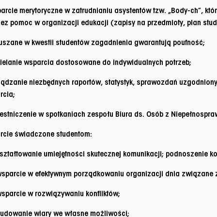
arcie merytoryczne w zatrudnianiu asystentów tzw. „Body-ch”, k
ez pomoc w organizacji edukacji (zapisy na przedmioty, plan studi
uszane w kwestii studentów zagadnienia gwarantują poufność;
ielanie wsparcia dostosowane do indywidualnych potrzeb;
ądzanie niezbędnych raportów, statystyk, sprawozdań uzgodniony
rcia;
estniczenie w spotkaniach zespołu Biura ds. Osób z Niepełnospraw
rcie świadczone studentom:
tałtowanie umiejętności skutecznej komunikacji; podnoszenie k
parcie w efektywnym porządkowaniu organizacji dnia związane z
parcie w rozwiązywaniu konfliktów;
dowanie wiary we własne możliwości;