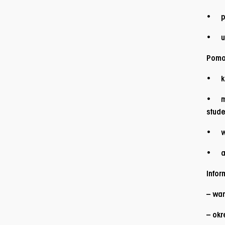
• po
• udz
Pomo
• ksz
• me
stude
• wsp
• ana
Infor
– war
– okr