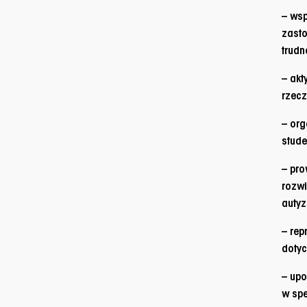
– wsp
zasto
trudn
– akt
rzecz
– or
stude
– pro
rozwi
auty
– rep
dotyc
– upo
w sp