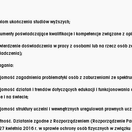
;
plom ukończenia studiów wyższych;
umenty poświadczające kwalifikacje i kompetencje związane z op
wierdzenie doświadczenia w pracy z osobami lub na rzecz osób ze
iadczenia);
gania:
jomość zagadnienia problematyki osób z zaburzeniami ze spektr
jomość działań i trendów dotyczących edukacji i funkcjonowania
e i na świecie;
jomość struktury uczelni i wewnętrznych uregulowań prawnych ucz
fność. Działanie zgodne z Rozporządzeniem (Rozporządzenie Par
27 kwietnia 2016 r. w sprawie ochrony osób fizycznych w związk