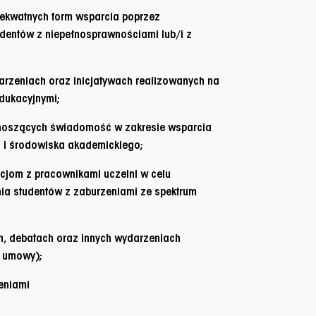
dekwatnych form wsparcia poprzez
dentów z niepełnosprawnościami lub/i z
darzeniach oraz inicjatywach realizowanych na
dukacyjnymi;
dnoszących świadomość w zakresie wsparcia
i i środowiska akademickiego;
cjom z pracownikami uczelni w celu
a studentów z zaburzeniami ze spektrum
h, debatach oraz innych wydarzeniach
j umowy);
eniami