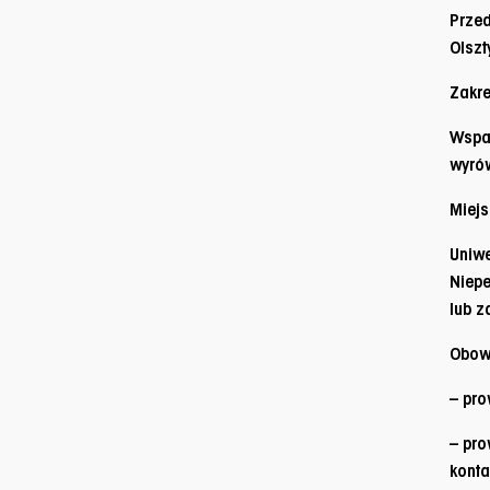
Prze
Olszt
Zakre
Wspa
wyró
Miejs
Uniwe
Niepe
lub 
Obowi
– pro
– pro
konta