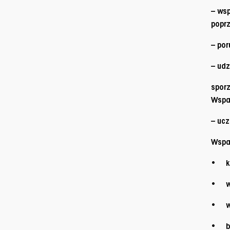
– wsp
poprz
– por
– udz
sporz
Wspa
– ucz
Wspa
• ksz
• ws
• ws
• bu