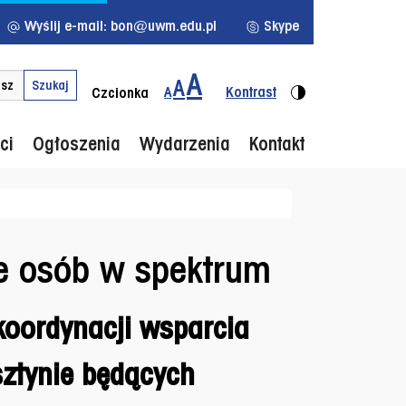
Wyślij e-mail: bon@uwm.edu.pl
Skype
A
kluczowym
Menu d
A
Szukaj
A
Kontrast
Czcionka
ci
Ogłoszenia
Wydarzenia
Kontakt
ie osób w spektrum
koordynacji wsparcia
ztynie będących