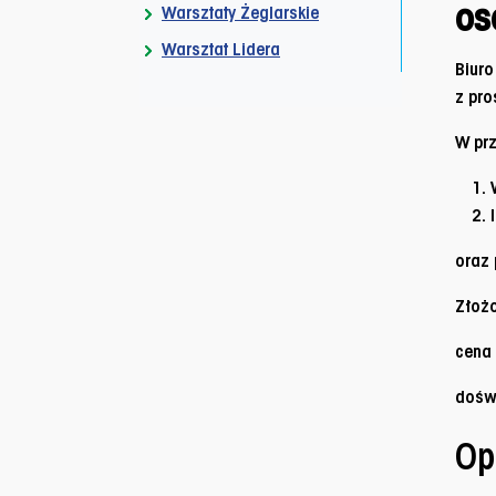
os
Warsztaty Żeglarskie
Warsztat Lidera
Biuro
z pro
W prz
oraz 
Złożo
cena
dośw
Op