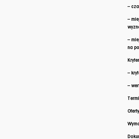
– cza
– mie
wyzna
– mie
na po
Kryte
– kry
– wer
Termi
Ofert
Wyma
Doku