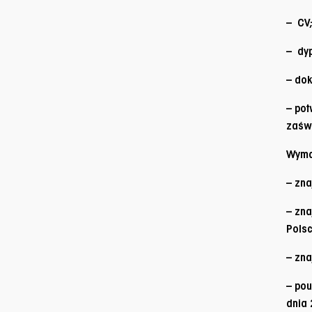
– CV
– dy
– dok
– pot
zaśw
Wyma
– zna
– zna
Polsc
– zna
– pou
dnia 