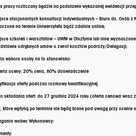
s pracy rozliczany będzie na podstawie wykazanej ewidencji prz
jsce stacjonarnych konsultacji indywidualnych – Biuro ds. Osób z
czone na terenie Uniwersytetu bądź zdalnie online;
jsce szkoleń i warsztatów – UWM w Olsztynie lub inne wyznaczone
dstawie odrębnych umów o zwrot kosztów podróży/Delegacji;
ria wyboru osoby na to stanowisko:
teria oceny: 20% cena, 80% doświadczenie
yfikacja oferty podczas rozmowy kwalifikacyjnej
n składania ofert: do 27 grudnia 2024 roku (oferta cenowa wra
y, które wpłyną po terminie nie będą brane pod uwagę przy ocenie of
gania wobec Wykonawcy
:
menty: