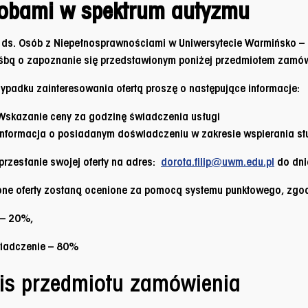
obami w spektrum autyzmu
 ds. Osób z Niepełnosprawnościami w Uniwersytecie Warmińsko –
śbą o zapoznanie się przedstawionym poniżej przedmiotem zamów
ypadku zainteresowania ofertą proszę o następujące informacje:
Wskazanie ceny za godzinę świadczenia usługi
Informacja o posiadanym doświadczeniu w zakresie wspierania s
przesłanie swojej oferty na adres:
dorota.filip@uwm.edu.pl
do
dni
ne oferty zostaną ocenione za pomocą systemu punktowego, zgodn
 – 20%,
iadczenie – 80%
is przedmiotu zamówienia