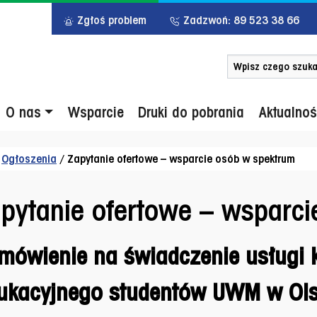
Zgłoś problem
Zadzwoń: 89 523 38 66
Szukaj po słowie 
u główne
O nas
Wsparcie
Druki do pobrania
Aktualnoś
/
Ogłoszenia
/
Zapytanie ofertowe – wsparcie osób w spektrum
pytanie ofertowe – wsparc
mówienie na świadczenie usługi 
ukacyjnego studentów UWM w Ols