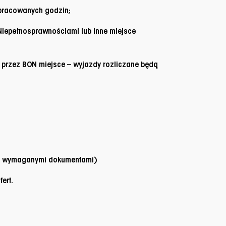
epracowanych godzin;
 Niepełnosprawnościami lub inne miejsce
 przez BON miejsce – wyjazdy rozliczane będą
z z wymaganymi dokumentami)
ert.