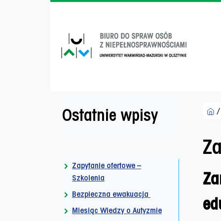
Przejdź do menu dostępności
Przejdź do treści
Przejdź do stopki
Men
Ostatnie wpisy
Za
Zapytanie ofertowe –
Za
Szkolenia
Bezpieczna ewakuacja
ed
Miesiąc Wiedzy o Autyzmie