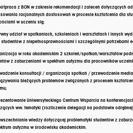
ółpraca z BON w zakresie rekomendacji i zaleceń dotyczących a
sowania racjonalnych dostosowań w procesie kształcenia dla stu
ościami w uczeniu się;
ywny udział w spotkaniach, szkoleniach i warsztatach i innych wy
 studentów z niepełnosprawnościami i szczególnymi potrzebami e
ganizacja w roku akademickim 2 szkoleń/spotkań/warsztatów po
ntów z zaburzeniami w spektrum autyzmu dla pracowników uczeln
wadzenie konsultacji / organizacja spotkań / przewodzenie media
ązywania bieżących problemów związanych z procesem kształceni
zmu;
rezentowanie Uniwersyteckiego Centrum Wsparcia na konferencjac
zących ww. tematyki (rozliczenie delegacji na podstawie odrębne
wszechnianie wiedzy dotyczącej problematyki studentów z zaburz
ektrum autyzmu w środowisku akademickim.