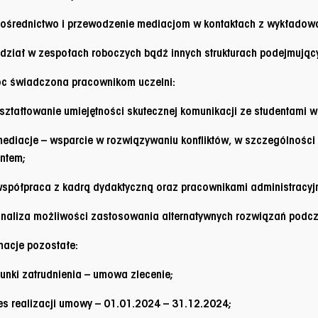
średnictwo i przewodzenie mediacjom w kontaktach z wykładow
iał w zespołach roboczych bądź innych strukturach podejmując
c świadczona pracownikom uczelni:
tałtowanie umiejętności skutecznej komunikacji ze studentami w
diacje – wsparcie w rozwiązywaniu konfliktów, w szczególności
ntem;
ółpraca z kadrą dydaktyczną oraz pracownikami administracyjn
liza możliwości zastosowania alternatywnych rozwiązań podcza
macje pozostałe:
unki zatrudnienia – umowa zlecenie;
es realizacji umowy – 01.01.2024 – 31.12.2024;