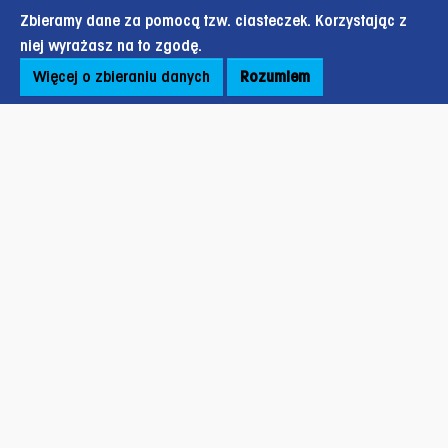
Zbieramy dane za pomocą tzw. ciasteczek. Korzystając z
niej wyrażasz na to zgodę.
Więcej o zbieraniu danych
Rozumiem
Stopka strony
ul. Oczapowskiego 12B,