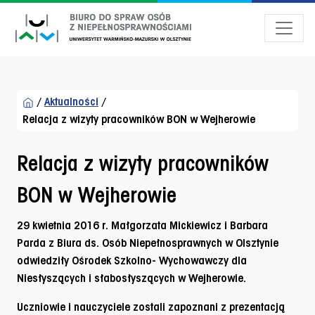
Przejdź do menu dostępności
Przejdź do treści
Przejdź do stopki
/
Aktualności
/
Relacja z wizyty pracowników BON w Wejherowie
Relacja z wizyty pracowników
BON w Wejherowie
29 kwietnia 2016 r. Małgorzata Mickiewicz i Barbara
Parda z Biura ds. Osób Niepełnosprawnych w Olsztynie
odwiedziły Ośrodek Szkolno- Wychowawczy dla
Niesłyszących i słabosłyszących w Wejherowie.
Uczniowie i nauczyciele zostali zapoznani z prezentacją