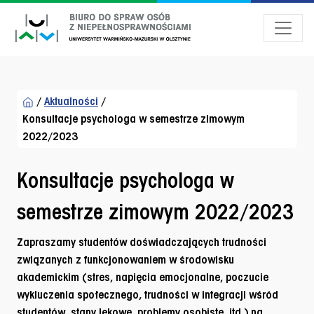
Przejdź do menu dostępności
Przejdź do treści
Przejdź do stopki
/
Aktualności
/
Konsultacje psychologa w semestrze zimowym
2022/2023
Konsultacje psychologa w
semestrze zimowym 2022/2023
Zapraszamy studentów doświadczających trudności
związanych z funkcjonowaniem w środowisku
akademickim (stres, napięcia emocjonalne, poczucie
wykluczenia społecznego, trudności w integracji wśród
studentów, stany lękowe, problemy osobiste, itd.) na