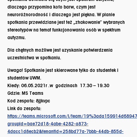
dlaczego przypomina koło barw, czym jest
neuroróżnorodność i dlaczego jest piękna. W planie
spotkania przewidziane jest też „zhakowanie” wybranych
stereotypów na temat funkcjonowania osób w spektrum
autyzmu.
Dla chętnych możliwe jest uzyskanie potwierdzenia
uczestnictwa w spotkaniu.
Uwaga! Spotkanie jest skierowane tylko do studentek i
studentów UWM.
Kiedy:
06.05.2021
r .w godzinach
17.30 – 19.30
Gdzie:
MS Teams
Kod zespołu:
8jjkvpc
Link do zespołu:
https://teams.microsoft.com/l/team/19%3ada159914d6894
groupId=bae72d18-4abe-4282-a873-
4dacc1d8ecb2&tenantId=258bd77a-7bbb-44db-855d-