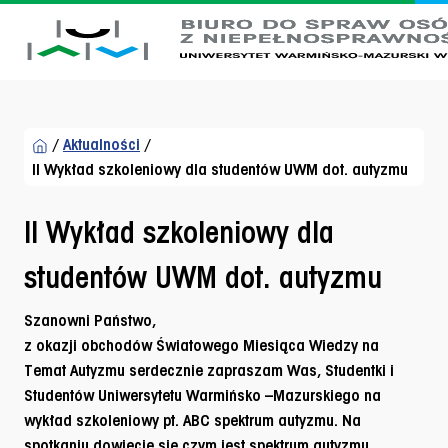
Przejdź do menu dostępności
Przejdź do treści
Przejdź do stopki
/
Aktualności
/
II Wykład szkoleniowy dla studentów UWM dot. autyzmu
II Wykład szkoleniowy dla
studentów UWM dot. autyzmu
Szanowni Państwo,
z okazji obchodów Światowego Miesiąca Wiedzy na
Temat Autyzmu serdecznie zapraszam Was, Studentki i
Studentów Uniwersytetu Warmińsko –Mazurskiego na
wykład szkoleniowy pt. ABC spektrum autyzmu
. Na
spotkaniu dowiecie się czym jest spektrum autyzmu,