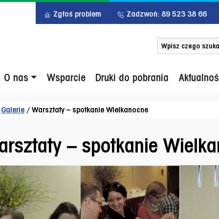
Zgłoś problem
Zadzwoń: 89 523 38 66
Szukaj po słowie 
u główne
O nas
Wsparcie
Druki do pobrania
Aktualnoś
/
Galerie
/
Warsztaty – spotkanie Wielkanocne
rsztaty – spotkanie Wielk