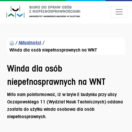
Przejdź do menu dostępności
Przejdź do treści
Przejdź do stopki
/
Aktualności
/
Winda dla osób niepełnosprawnych na WNT
Winda dla osób
niepełnosprawnych na WNT
Miło nam poinformować, iż w bryle E budynku przy ulicy
Oczapowskiego 11 (Wydział Nauk Technicznych) oddana
została do użytku winda osobowa dla osób
niepełnosprawnych.