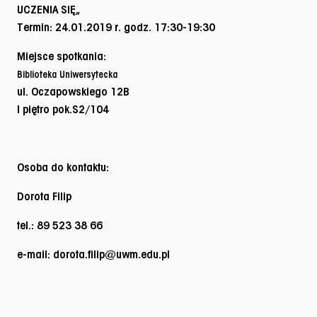
UCZENIA SIĘ
„
Termin:
24.01.2019
r. godz.
17:30-19:30
Miejsce spotkania:
Biblioteka Uniwersytecka
ul. Oczapowskiego 12B
I piętro pok.S2/
104
Osoba do kontaktu:
Dorota Filip
tel.: 89 523 38 66
e-mail: dorota.filip@uwm.edu.pl