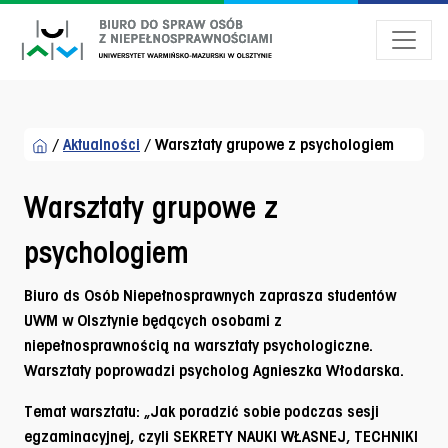
Przejdź do menu dostępności
Przejdź do treści
Przejdź do stopki
/
Aktualności
/
Warsztaty grupowe z psychologiem
Warsztaty grupowe z
psychologiem
Biuro ds Osób Niepełnosprawnych zaprasza studentów
UWM w Olsztynie będących osobami z
niepełnosprawnością na warsztaty psychologiczne.
Warsztaty poprowadzi psycholog Agnieszka Włodarska.
Temat warsztatu: „
Jak poradzić sobie podczas sesji
egzaminacyjnej, czyli SEKRETY NAUKI WŁASNEJ, TECHNIKI