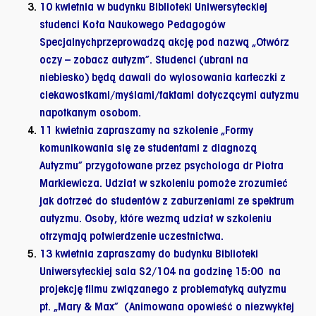
10 kwietnia
w budynku
Biblioteki Uniwersyteckiej
studenci Koła Naukowego Pedagogów
Specjalnychprzeprowadzą akcję pod nazwą
„Otwórz
oczy – zobacz autyzm”.
Studenci (ubrani na
niebiesko) będą dawali do wylosowania karteczki z
ciekawostkami/myślami/faktami dotyczącymi autyzmu
napotkanym osobom.
11 kwietnia
zapraszamy na
szkolenie „Formy
komunikowania się ze studentami z diagnozą
Autyzmu”
przygotowane przez psychologa dr Piotra
Markiewicza. Udział w szkoleniu pomoże zrozumieć
jak dotrzeć do studentów z zaburzeniami ze spektrum
autyzmu. Osoby, które wezmą udział w szkoleniu
otrzymają potwierdzenie uczestnictwa.
13 kwietnia
zapraszamy do budynku
Biblioteki
Uniwersyteckiej
sala S2/104 na godzinę
15:00
na
projekcję filmu
związanego z problematyką autyzmu
pt. „Mary & Max” (Animowana opowieść o niezwykłej