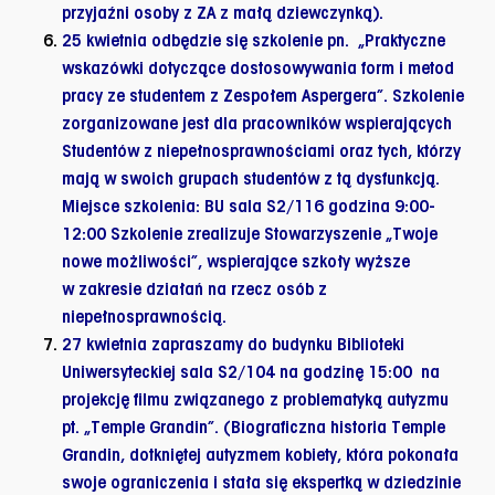
przyjaźni osoby z ZA z małą dziewczynką).
25 kwietnia
odbędzie się
szkolenie
pn. „Praktyczne
wskazówki dotyczące dostosowywania form i metod
pracy ze studentem z Zespołem Aspergera”. Szkolenie
zorganizowane jest dla pracowników wspierających
Studentów z niepełnosprawnościami oraz tych, którzy
mają w swoich grupach studentów z tą dysfunkcją.
Miejsce szkolenia:
BU
sala
S2/116
godzina
9:00-
12:00
Szkolenie zrealizuje Stowarzyszenie „Twoje
nowe możliwości”, wspierające szkoły wyższe
w zakresie działań na rzecz osób z
niepełnosprawnością.
27 kwietnia
zapraszamy do budynku
Biblioteki
Uniwersyteckiej
sala S2/104 na godzinę
15:00
na
projekcję filmu
związanego z problematyką autyzmu
pt. „Temple Grandin”. (Biograficzna historia Temple
Grandin, dotkniętej autyzmem kobiety, która pokonała
swoje ograniczenia i stała się ekspertką w dziedzinie