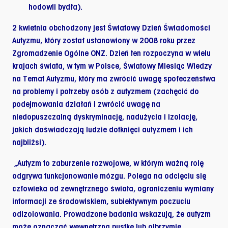
hodowli bydła).
2 kwietnia
obchodzony jest
Światowy Dzień Świadomości
Autyzmu
, który został ustanowiony w 2008 roku przez
Zgromadzenie Ogólne ONZ. Dzień ten rozpoczyna w wielu
krajach świata, w tym w Polsce,
Światowy Miesiąc Wiedzy
na Temat Autyzmu
, który ma zwrócić uwagę społeczeństwa
na problemy i potrzeby osób z autyzmem (zachęcić do
podejmowania działań i zwrócić uwagę na
niedopuszczalną dyskryminację, nadużycia i izolację,
jakich doświadczają ludzie dotknięci autyzmem i ich
najbliżsi).
„Autyzm to zaburzenie rozwojowe, w którym ważną rolę
odgrywa funkcjonowanie mózgu. Polega na odcięciu się
człowieka od zewnętrznego świata, ograniczeniu wymiany
informacji ze środowiskiem, subiektywnym poczuciu
odizolowania. Prowadzone badania wskazują, że autyzm
może oznaczać wewnętrzną pustkę lub olbrzymie