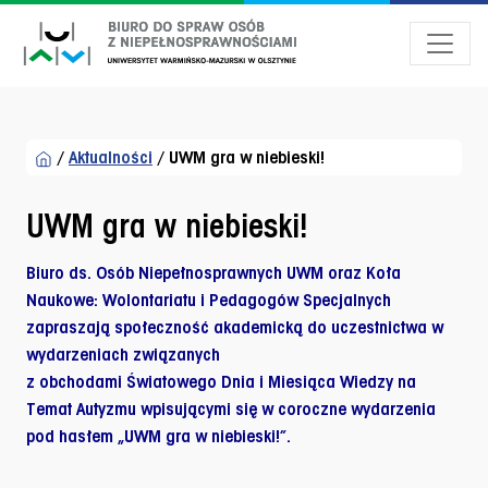
Przejdź do menu dostępności
Przejdź do treści
Przejdź do stopki
/
Aktualności
/
UWM gra w niebieski!
UWM gra w niebieski!
Biuro ds. Osób Niepełnosprawnych UWM oraz Koła
Naukowe: Wolontariatu i Pedagogów Specjalnych
zapraszają społeczność akademicką do uczestnictwa w
wydarzeniach związanych
z obchodami Światowego Dnia i Miesiąca Wiedzy na
Temat Autyzmu wpisującymi się w coroczne wydarzenia
pod hasłem „
UWM gra w niebieski!
”.