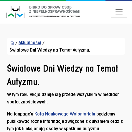
Przejdź do menu dostępności
Przejdź do treści
Przejdź do stopki
/
Aktualności
/
Światowe Dni Wiedzy na Temat Autyzmu.
Światowe Dni Wiedzy na Temat
Autyzmu.
W tym roku
Akcja
dzieje się przede wszystkim w mediach
społecznościowych.
Na fanpage’u
Koła Naukowego Wolontariatu
będziemy
publikować różne informacje związane z autyzmem oraz z
tym jak funkcjonują osoby w spektrum autyzmu.