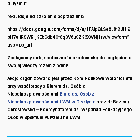
autyzmu”
rekrutacja na szkolenie poprzez link:
https://docs.google.com/forms/d/e/1FAIpQLSe8LXf2JHl9
bH7ulfRSWK-jKEb9db4Ot8q3V6uSZK6XWNj1rw/viewform?
usp=pp_url
Zachęcamy całą społeczność akademicką do pogłębiania
swojej wiedzy razem z nami!
Akcja organizowana jest przez Koło Naukowe Wolontariatu
przy współpracy z Biurem ds. Osób z
Niepełnosprawnościami
Biuro ds. Osób z
Niepełnosprawnościami UWM w Olsztynie
oraz dr Bożeną
Chrostowską – Koordynatorem ds. Wsparcia Edukacyjnego
Osób w Spektrum Autyzmu na UWM.