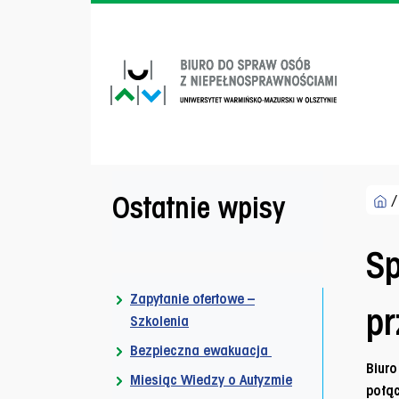
Przejdź do menu dostępności
Przejdź do treści
Przejdź do stopki
Men
Ostatnie wpisy
Sp
Zapytanie ofertowe –
pr
Szkolenia
Bezpieczna ewakuacja
Biuro
Miesiąc Wiedzy o Autyzmie
połąc