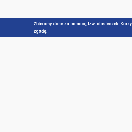
Zbieramy dane za pomocą tzw. ciasteczek. Korzys
zgodę.
Stopka strony
ul. Oc
pokój 
10-719