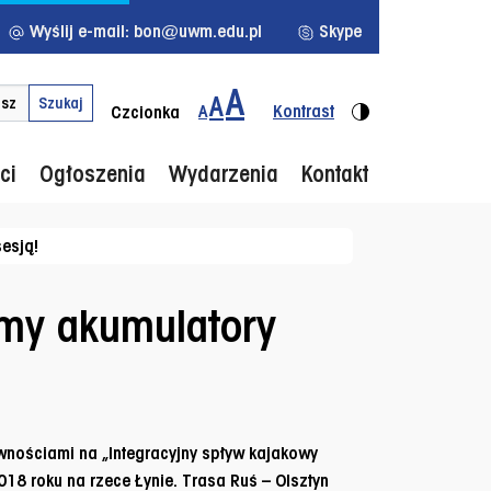
Wyślij e-mail: bon@uwm.edu.pl
Skype
A
kluczowym
Menu d
A
Szukaj
A
Kontrast
Czcionka
ci
Ogłoszenia
Wydarzenia
Kontakt
esją!
emy akumulatory
wnościami na „Integracyjny spływ kajakowy
018 roku na rzece Łynie. Trasa Ruś – Olsztyn