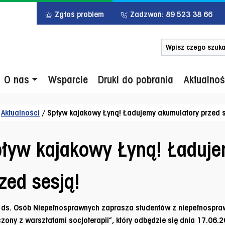
Zgłoś problem
Zadzwoń: 89 523 38 66
Szukaj po słowie 
u główne
O nas
Wsparcie
Druki do pobrania
Aktualnoś
/
Aktualności
/
Spływ kajakowy Łyną! Ładujemy akumulatory przed s
ływ kajakowy Łyną! Ładuj
zed sesją!
 ds. Osób Niepełnosprawnych zaprasza studentów z niepełnospra
zony z warsztatami socjoterapii”, który odbędzie się dnia 17.06.2