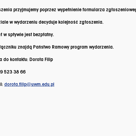
zenia przyjmujemy poprzez wypełnienie formularza zgłoszeniowe
iale w wydarzeniu decyduje kolejność zgłoszenia.
ł w spływie jest bezpłatny.
łączniku znajdą Państwo Ramowy program wydarzenia.
 do kontaktu: Dorota Filip
 89 523 38 66
l:
dorota.filip@uwm.edu.pl