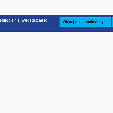
tając z niej wyrażasz na to
Więcej o zbieraniu danych
zapowskiego 12B,
O nas
nr S2/105,
Wsparcie
 Olsztyn,
Aktualności