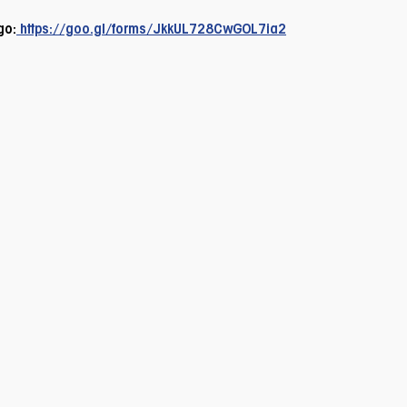
go:
https://goo.gl/forms/JkkUL728CwGOL7ia2