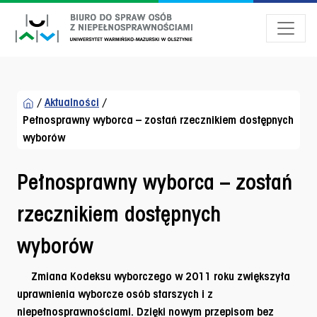
Przejdź do menu dostępności
Przejdź do treści
Przejdź do stopki
/
Aktualności
/
Pełnosprawny wyborca – zostań rzecznikiem dostępnych
wyborów
Pełnosprawny wyborca – zostań
rzecznikiem dostępnych
wyborów
Zmiana Kodeksu wyborczego w 2011 roku zwiększyła
uprawnienia wyborcze osób starszych i z
niepełnosprawnościami. Dzięki nowym przepisom bez