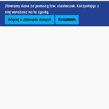
Zbieramy dane za pomocą tzw. ciasteczek. Korzystając z
niej wyrażasz na to zgodę.
Więcej o zbieraniu danych
Rozumiem
Stopka strony
ul. Oczapowskiego 12B,