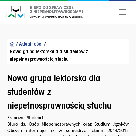
Przejdź do menu dostępności
Przejdź do treści
Przejdź do stopki
/
Aktualności
/
Nowa grupa lektorska dla studentów z
niepełnosprawnością słuchu
Nowa grupa lektorska dla
studentów z
niepełnosprawnością słuchu
Szanowni Studenci,
Biuro ds. Osób Niepełnosprawnych oraz Studium Języków
Obcych informuje, iż w semestrze letnim 2014/2015