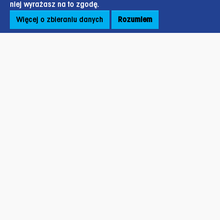
niej wyrażasz na to zgodę.
Więcej o zbieraniu danych
Rozumiem
Stopka strony
ul. Oczapowskiego 12B,
pokój nr S2/105,