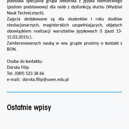
powstała specjalna grupa lektorska z języka niemieckiego
(poziom podstawowy) dla osób z dysfunkcją słuchu (Wydział
Nauk Technicznych).
Zajęcia dedykowane są dla studentów I roku studiów
niestacjonarnych, magisterskich uzupełniających, objętych
obowiązkiem realizacji warsztatów językowych (I zjazd 13-
15.03.2015r.).
Zainteresowanych nauką w ww. grupie prosimy o kontakt z
BON.
Osoba do kontaktu:
Dorota Filip
Tel. (089) 523 38 66
e-mail; dorota.filip@uwm.edu.pl
Ostatnie wpisy