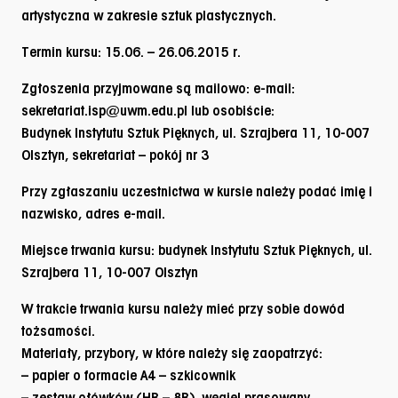
artystyczna w zakresie sztuk plastycznych.
Termin kursu:
15.06. – 26.06.2015 r.
Zgłoszenia przyjmowane są mailowo: e-mail:
sekretariat.isp@uwm.edu.pl lub osobiście:
Budynek Instytutu Sztuk Pięknych, ul. Szrajbera 11, 10-007
Olsztyn, sekretariat – pokój nr 3
Przy zgłaszaniu uczestnictwa w kursie należy podać imię i
nazwisko, adres e-mail.
Miejsce trwania kursu: budynek Instytutu Sztuk Pięknych, ul.
Szrajbera 11, 10-007 Olsztyn
W trakcie trwania kursu należy mieć przy sobie dowód
tożsamości.
Materiały, przybory, w które należy się zaopatrzyć:
– papier o formacie A4 – szkicownik
– zestaw ołówków (HB – 8B), węgiel prasowany