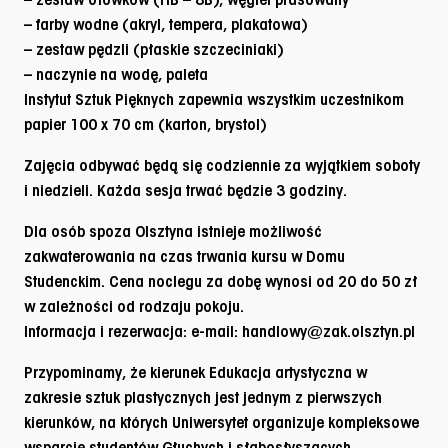
– farby wodne (akryl, tempera, plakatowa)
– zestaw pędzli (płaskie szczeciniaki)
– naczynie na wodę, paleta
Instytut Sztuk Pięknych zapewnia wszystkim uczestnikom
papier 100 x 70 cm (karton, brystol)
Zajęcia odbywać będą się codziennie za wyjątkiem soboty
i niedzieli. Każda sesja trwać będzie 3 godziny.
Dla osób spoza Olsztyna istnieje możliwość
zakwaterowania na czas trwania kursu w Domu
Studenckim. Cena noclegu za dobę wynosi od 20 do 50 zł
w zależności od rodzaju pokoju.
Informacja i rezerwacja: e-mail: handlowy@zak.olsztyn.pl
Przypominamy, że kierunek Edukacja artystyczna w
zakresie sztuk plastycznych jest jednym z pierwszych
kierunków, na których Uniwersytet organizuje kompleksowe
wsparcie studentów Głuchych i słabosłyszących.