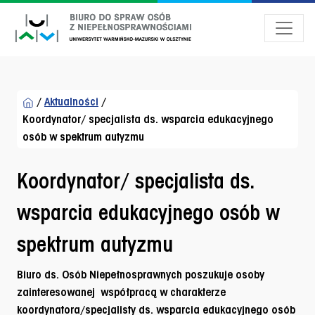
Przejdź do menu dostępności
Przejdź do treści
Przejdź do stopki
/
Aktualności
/
Koordynator/ specjalista ds. wsparcia edukacyjnego
osób w spektrum autyzmu
Koordynator/ specjalista ds.
wsparcia edukacyjnego osób w
spektrum autyzmu
Biuro ds. Osób Niepełnosprawnych poszukuje osoby
zainteresowanej współpracą w charakterze
koordynatora/specjalisty ds. wsparcia edukacyjnego osób