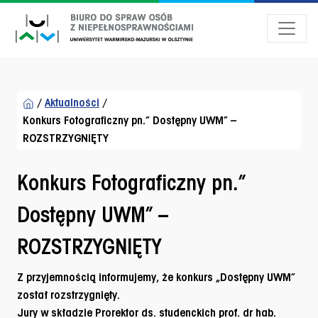
Przejdź do menu dostępności
Przejdź do treści
Przejdź do stopki
/
Aktualności
/
Konkurs Fotograficzny pn.” Dostępny UWM” –
ROZSTRZYGNIĘTY
Konkurs Fotograficzny pn.”
Dostępny UWM” –
ROZSTRZYGNIĘTY
Z przyjemnością informujemy, że konkurs „Dostępny UWM”
został rozstrzygnięty.
Jury w składzie Prorektor ds. studenckich prof. dr hab.