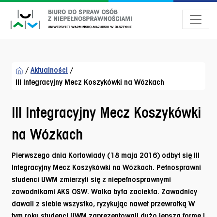
Przejdź do menu dostępności
Przejdź do treści
Przejdź do stopki
/
Aktualności
/
III Integracyjny Mecz Koszykówki na Wózkach
III Integracyjny Mecz Koszykówki
na Wózkach
Pierwszego dnia Kortowiady (18 maja 2016) odbył
się III
Integracyjny Mecz Koszykówki na Wózkach
. Pełnosprawni
studenci UWM zmierzyli się z niepełnosprawnymi
zawodnikami AKS OSW. Walka była zaciekła. Zawodnicy
dawali z siebie wszystko, ryzykując nawet przewrotką W
tym roku studenci UWM zaprezentowali dużo lepszą formę i