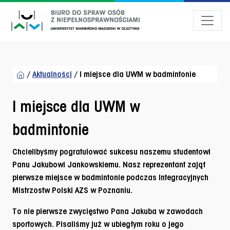
Przejdź do menu dostępności
Przejdź do treści
Przejdź do stopki
/
Aktualności
/
I miejsce dla UWM w badmintonie
I miejsce dla UWM w
badmintonie
Chcielibyśmy pogratulować sukcesu naszemu studentowi
Panu Jakubowi Jankowskiemu. Nasz reprezentant zajął
pierwsze miejsce w badmintonie podczas Integracyjnych
Mistrzostw Polski AZS w Poznaniu.
To nie pierwsze zwycięstwo Pana Jakuba w zawodach
sportowych. Pisaliśmy już w ubiegłym roku o jego