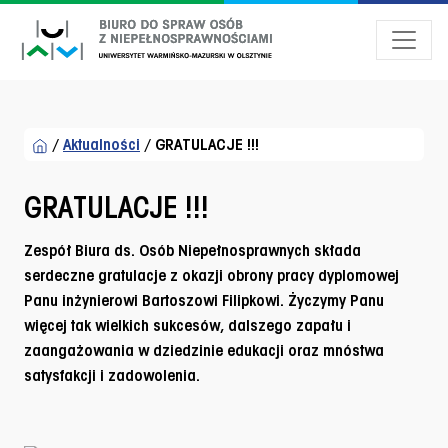
Przejdź do menu dostępności
Przejdź do treści
Przejdź do stopki
/
Aktualności
/
GRATULACJE !!!
GRATULACJE !!!
Zespół Biura ds. Osób Niepełnosprawnych składa
serdeczne gratulacje z okazji obrony pracy dyplomowej
Panu inżynierowi Bartoszowi Filipkowi. Życzymy Panu
więcej tak wielkich sukcesów, dalszego zapału i
zaangażowania w dziedzinie edukacji oraz mnóstwa
satysfakcji i zadowolenia.