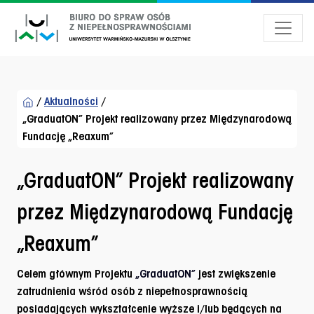
Przejdź do menu dostępności
Przejdź do treści
Przejdź do stopki
/
Aktualności
/
„GraduatON” Projekt realizowany przez Międzynarodową
Fundację „Reaxum”
„GraduatON” Projekt realizowany
przez Międzynarodową Fundację
„Reaxum”
Celem głównym Projektu
„GraduatON”
jest zwiększenie
zatrudnienia wśród osób z niepełnosprawnością
posiadających wykształcenie wyższe i/lub będących na