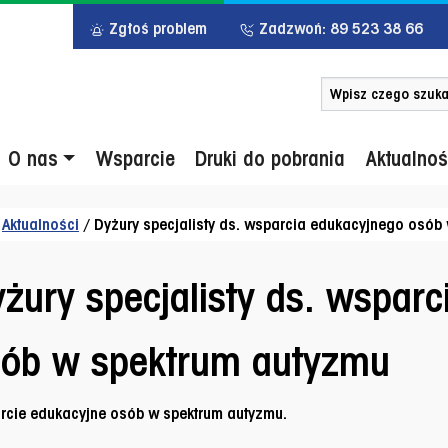
Zgłoś problem
Zadzwoń: 89 523 38 66
Szukaj po słowie 
u główne
O nas
Wsparcie
Druki do pobrania
Aktualnoś
/
Aktualności
/
Dyżury specjalisty ds. wsparcia edukacyjnego osób
żury specjalisty ds. wspar
sób w spektrum autyzmu
rcie edukacyjne osób w spektrum autyzmu
.