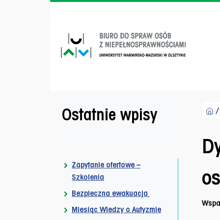
Przejdź do menu dostępności
Przejdź do treści
Przejdź do stopki
Men
Ostatnie wpisy
Dy
Zapytanie ofertowe –
o
Szkolenia
Bezpieczna ewakuacja
Wspa
Miesiąc Wiedzy o Autyzmie