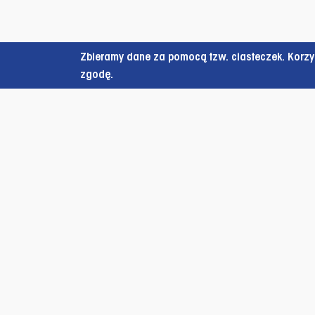
Zbieramy dane za pomocą tzw. ciasteczek. Korzys
zgodę.
Stopka strony
ul. Oc
pokój 
10-719