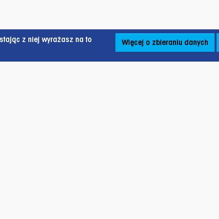
tając z niej wyrażasz na to
Więcej o zbieraniu danych
zapowskiego 12B,
O nas
nr S2/105,
Wsparcie
 Olsztyn,
Aktualności