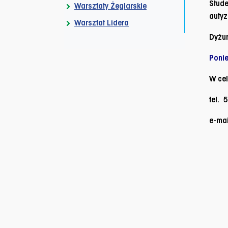
Stude
Warsztaty Żeglarskie
auty
Warsztat Lidera
Dyżu
Ponie
W cel
tel.
5
e-mai