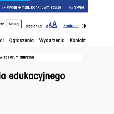
Wyślij e-mail: bon@uwm.edu.pl
Skype
A
kluczowym
Menu d
A
Szukaj
A
Kontrast
Czcionka
ci
Ogłoszenia
Wydarzenia
Kontakt
 w spektrum autyzmu
cia edukacyjnego