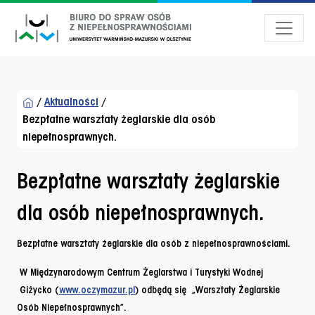
Przejdź do menu dostępności
Przejdź do treści
Przejdź do stopki
/
Aktualności
/
Bezpłatne warsztaty żeglarskie dla osób
niepełnosprawnych.
Bezpłatne warsztaty żeglarskie
dla osób niepełnosprawnych.
Bezpłatne warsztaty żeglarskie dla osób z niepełnosprawnościami.
W Międzynarodowym Centrum Żeglarstwa i Turystyki Wodnej
Giżycko (
www.oczymazur.pl
) odbędą się „Warsztaty Żeglarskie
Osób Niepełnosprawnych”.