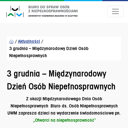
Przejdź do menu dostępności
Przejdź do treści
Przejdź do stopki
/
Aktualności
/
3 grudnia – Międzynarodowy Dzień Osób
Niepełnosprawnych
3 grudnia – Międzynarodowy
Dzień Osób Niepełnosprawnych
Z okazji
Międzynarodowego Dnia Osób
Niepełnosprawnych
Biuro ds. Osób Niepełnosprawnych
UWM zaprasza dzieci na wydarzenie świadomościowe pn.
„Otwarci na niepełnosprawność”